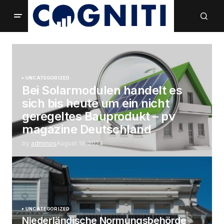
UNCATEGORIZED
Bei Solarmodulen handelt es
sich bis heute um ein nicht
geregeltes Bauprodukt – pv
magazine Deutschland
by
adminos
August 19, 2024
UNCATEGORIZED
Niederländische Normungsbehörde