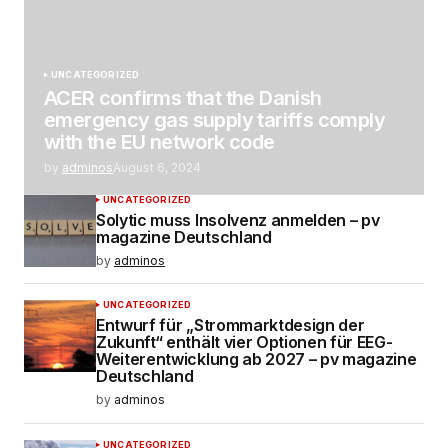
UNCATEGORIZED
ACER confirms that the Danish
emergency gas supply tariffs comply
with the EU network code
by
adminos
August 6, 2024
UNCATEGORIZED
Solytic muss Insolvenz anmelden – pv
magazine Deutschland
by
adminos
UNCATEGORIZED
Entwurf für „Strommarktdesign der
Zukunft“ enthält vier Optionen für EEG-
Weiterentwicklung ab 2027 – pv magazine
Deutschland
by
adminos
UNCATEGORIZED