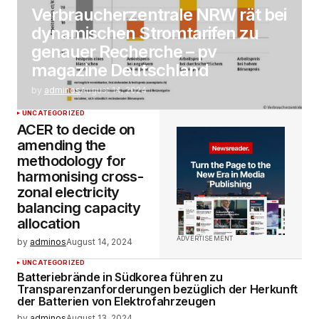
Verbraucherzentrale NRW rät bei
dynamischen Stromtarifen zu
genauer Recherche – pv
magazine Deutschland
by
adminos
August 14, 2024
UNCATEGORIZED
ACER to decide on
amending the
methodology for
harmonising cross-
zonal electricity
balancing capacity
allocation
ADVERTISEMENT
by
adminos
August 14, 2024
UNCATEGORIZED
Batteriebrände in Südkorea führen zu
Transparenzanforderungen bezüglich der Herkunft
der Batterien von Elektrofahrzeugen
by
adminos
August 13, 2024