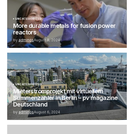
UNCATEGORIZED
More durable metals for fusion power
reactors
by
adminos
August 8, 2024
UNCATEGORIZED
Mieterstromprojekt mit virtuellem
Summenzähler in Berlin – pv magazine
Deutschland
by
adminos
August 6, 2024