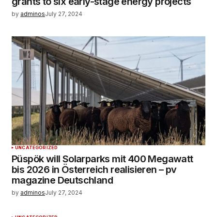
grants to six early-stage energy projects
by
adminos
July 27, 2024
UNCATEGORIZED
Püspök will Solarparks mit 400 Megawatt
bis 2026 in Österreich realisieren – pv
magazine Deutschland
by
adminos
July 27, 2024